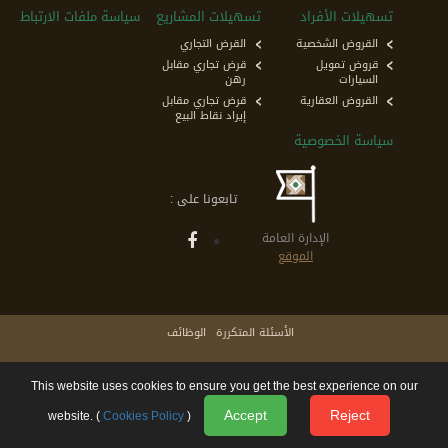
تسهيلات الأفراد
تسهيلات المشاريع
سياسة ملفات الارتباط
القروض الشخصية
القرض التجاري
قروض تمويل
قرض تجاري مقابل
السيارات
رهن
القروض العقارية
قرض تجاري مقابل
إيراد نقاط البيع
سياسة الخصوصية
تابعونا على :
الإدارة العامة
الموقع
الأسئلة المتكررة
الوظائف
الشروط والاحكام
This website uses cookies to ensure you get the best experience on our
الشكاوي و الاقتراحات
Accept
Reject
website. (
Cookies Policy
)
© 2026 حقوق الطبع والنشر التسهيلات. كل الحقوق محفوظة