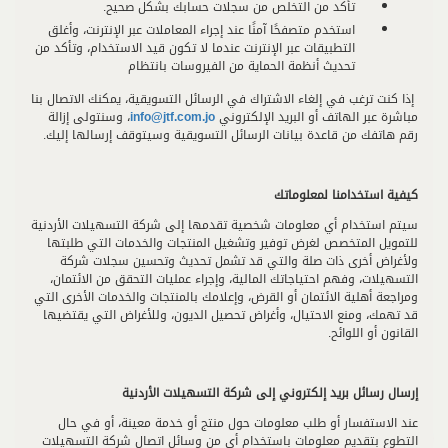
تأكد من التخلص من سجلات حسابك بشكل صحيح.
استخدم متصفحًا آمنًا عند إجراء المعاملات عبر الإنترنت، وأغلق
التطبيقات عبر الإنترنت عندما لا تكون قيد الاستخدام، وتأكد من
تحديث أنظمة الحماية من الفيروسات بانتظام
إذا كنت ترغب في إلغاء الاشتراك في الرسائل التسويقية، يمكنك الاتصال بنا
مباشرة عبر الهاتف أو البريد الإلكتروني
info@jtf.com.jo
، وسنتولى إزالة
رقم هاتفك من قاعدة بيانات الرسائل التسويقية وسيتوقف إرسالها إليك.
كيفية استخدامنا لمعلوماتك
سيتم استخدام أي معلومات شخصية تقدمها إلى شركة التسهيلات الأردنية
للتمويل المتخصص لغرض توفير وتشغيل المنتجات والخدمات التي طلبتها
ولأغراض أخرى ذات صلة والتي قد تشمل تحديث وتحسين سجلات شركة
التسهيلات، وفهم احتياجاتك المالية، وإجراء عمليات التحقق من الائتمان،
ومراجعة أهلية الائتمان أو القرض، وإعلامك بالمنتجات والخدمات الأخرى التي
قد تهمك، ومنع الاحتيال، وأغراض تحصيل الديون، وللأغراض التي يقتضيها
القانون أو اللوائح.
إرسال رسائل بريد إلكتروني إلى شركة التسهيلات الأردنية
عند الاستفسار أو طلب معلومات حول منتج أو خدمة معينة، أو في حال
التطوع بتقديم معلومات باستخدام أي من وسائل اتصال شركة التسهيلات