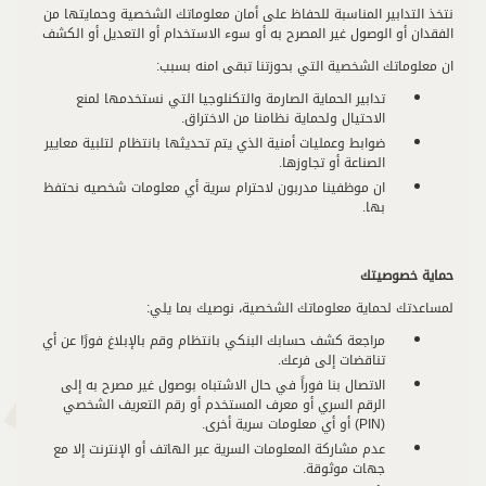
نتخذ التدابير المناسبة للحفاظ على أمان معلوماتك الشخصية وحمايتها من
الفقدان أو الوصول غير المصرح به أو سوء الاستخدام أو التعديل أو الكشف
ان معلوماتك الشخصية التي بحوزتنا تبقى امنه بسبب:
تدابير الحماية الصارمة والتكنلوجيا التي نستخدمها لمنع
الاحتيال ولحماية نظامنا من الاختراق.
ضوابط وعمليات أمنية الذي يتم تحديثها بانتظام لتلبية معايير
الصناعة أو تجاوزها.
ان موظفينا مدربون لاحترام سرية أي معلومات شخصيه نحتفظ
بها.
حماية خصوصيتك
لمساعدتك لحماية معلوماتك الشخصية، نوصيك بما يلي:
مراجعة كشف حسابك البنكي بانتظام وقم بالإبلاغ فورًا عن أي
تناقضات إلى فرعك.
الاتصال بنا فوراً في حال الاشتباه بوصول غير مصرح به إلى
الرقم السري أو معرف المستخدم أو رقم التعريف الشخصي
(PIN) أو أي معلومات سرية أخرى.
عدم مشاركة المعلومات السرية عبر الهاتف أو الإنترنت إلا مع
جهات موثوقة.