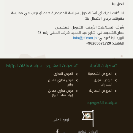
اتصل بنا
اذا كانت لديك أي أسئلة حول سياسة الخصوصية هذه أو ترغب في ممارسة
حقوقك، يرجى الاتصال بنا:
شركة التسهيلات الأردنية للتمويل المتخصص
عمان،الشميساني، شارع عبد الحميد شرف، المبنى رقم 43
البريد الإلكتروني:
info@jtf.com.jo
الهاتف:
96265671720+
تسهيلات الأفراد
تسهيلات المشاريع
سياسة ملفات الارتباط
القروض الشخصية
القرض التجاري
قروض تمويل
قرض تجاري مقابل
السيارات
رهن
القروض العقارية
قرض تجاري مقابل
إيراد نقاط البيع
سياسة الخصوصية
تابعونا على :
الإدارة العامة