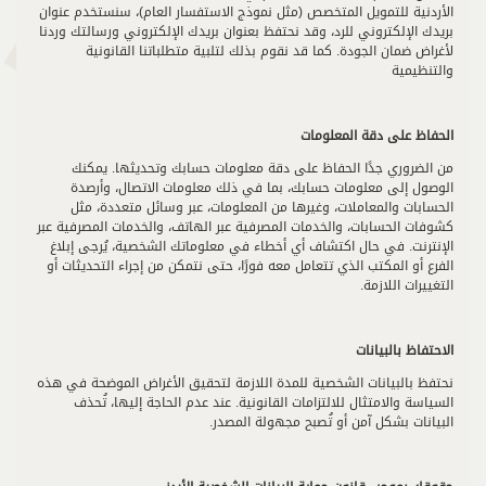
الأردنية للتمويل المتخصص (مثل نموذج الاستفسار العام)، سنستخدم عنوان
بريدك الإلكتروني للرد، وقد نحتفظ بعنوان بريدك الإلكتروني ورسالتك وردنا
لأغراض ضمان الجودة. كما قد نقوم بذلك لتلبية متطلباتنا القانونية
والتنظيمية
الحفاظ على دقة المعلومات
من الضروري جدًا الحفاظ على دقة معلومات حسابك وتحديثها. يمكنك
الوصول إلى معلومات حسابك، بما في ذلك معلومات الاتصال، وأرصدة
الحسابات والمعاملات، وغيرها من المعلومات، عبر وسائل متعددة، مثل
كشوفات الحسابات، والخدمات المصرفية عبر الهاتف، والخدمات المصرفية عبر
الإنترنت. في حال اكتشاف أي أخطاء في معلوماتك الشخصية، يُرجى إبلاغ
الفرع أو المكتب الذي تتعامل معه فورًا، حتى نتمكن من إجراء التحديثات أو
التغييرات اللازمة.
الاحتفاظ بالبيانات
نحتفظ بالبيانات الشخصية للمدة اللازمة لتحقيق الأغراض الموضحة في هذه
السياسة والامتثال للالتزامات القانونية. عند عدم الحاجة إليها، تُحذف
البيانات بشكل آمن أو تُصبح مجهولة المصدر.