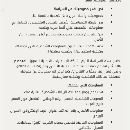
وخدماتنا التمويلية.
الهد
نحن نقدر خصوصيتك من السياسة
خصوصيتك وأمنك أمران بالغ الأهمية بالنسبة لنا.
في شركة التسهيلات الأردنية للتمويل المتخصص ، نتعامل مع
معلوماتك الشخصية على أنها سرية وخاصة.
نحن ملتزمون بحماية خصوصيتك وتوفير أعلى مستوى من
الأمان.
تصف هذه السياسة نوع المعلومات الشخصية التي نجمعها،
وكيفية استخدامها، وكيفية حمايتها.
تظهر هذه السياسة التزام شركة التسهيلات الأردنية للتمويل المتخصص
بالإمتثال لقانون حماية البيانات الشخصية الأردني رقم (24 لسنة 2023)،
والذي يُشار إليه لاحقًا بـ "القانون". كما توفر لك معلومات عن حقوقك
المتعلقة ببياناتك الشخصية وكيفية ممارستها.
المعلومات التي نجمعها
قد نقوم بجمع ومعالجة البيانات الشخصية التالية عنك:
المعرفات الشخصية: الاسم، الرقم الوطني ، تفاصيل جواز السفر،
تاريخ الميلاد.
معلومات الاتصال: رقم الهاتف، عنوان البريد الإلكتروني، العنوان
البريدي.
المعلومات المالية: تفاصيل حساب الشركة، تاريخ المعاملات،
السجل الائتماني.