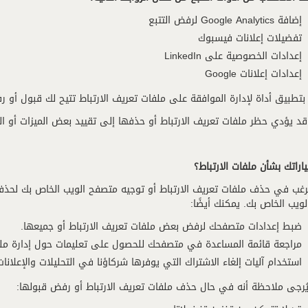
إضافة Google Analytics لرفض التتبع
تفضيلات إعلانات فيسبوك
إعدادات الخصوصية على LinkedIn
إعدادات إعلانات Google
 بتطبيق أداة لإدارة الموافقة على ملفات تعريف الارتباط تتيح لك قبول أو رف
د يؤدي حظر ملفات تعريف الارتباط أو حذفها إلى تقييد بعض الميزات أو ا
راتك بشأن ملفات الارتباط؟
رغب في حذف ملفات تعريف الارتباط أو توجيه متصفح الويب الخاص بك لحذفه
ويب الخاص بك. يمكنك أيضًا:
ضبط إعدادات متصفحك لرفض بعض ملفات تعريف الارتباط أو جميعها.
مراجعة قائمة المساعدة في متصفحك للحصول على تعليمات حول إدارة ملفا
استخدام آليات إلغاء الاشتراك التي يوفرها شركاؤنا في التحليلات والإعلانات
يُرجى ملاحظة أنه في حال حذف ملفات تعريف الارتباط أو رفض قبولها: