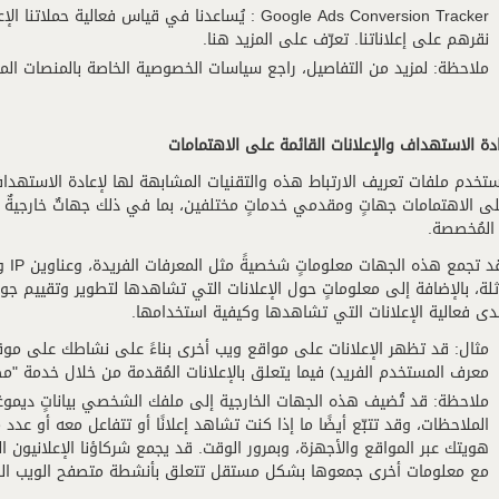
Google Ads Conversion Tracker : يُساعدنا في قياس 
نقرهم على إعلاناتنا. تعرّف على المزيد هنا.
ملاحظة: لمزيد من التفاصيل، راجع سياسات الخصوصية الخاصة بالمنصات المر
دة الاستهداف والإعلانات القائمة على الاهتمامات
ستخدم ملفات تعريف الارتباط هذه والتقنيات المشابهة لها لإعادة الاستهداف
لى الاهتمامات جهاتٍ ومقدمي خدماتٍ مختلفين، بما في ذلك جهاتٌ خارجيةٌ 
 المُخصصة.
البي
لة، بالإضافة إلى معلوماتٍ حول الإعلانات التي تشاهدها لتطوير وتقييم جوا
ى فعالية الإعلانات التي تشاهدها وكيفية استخدامها.
مثال: قد تظهر الإعلانات على مواقع ويب أخرى بناءً على نشاطك على مو
معرف المستخدم الفريد) فيما يتعلق بالإعلانات المُقدمة من خلال خدمة "م
ملاحظة: قد تُضيف هذه الجهات الخارجية إلى ملفك الشخصي بياناتٍ ديموغرا
الملاحظات، وقد تتبّع أيضًا ما إذا كنت تشاهد إعلانًا أو تتفاعل معه أو 
هويتك عبر المواقع والأجهزة، وبمرور الوقت. قد يجمع شركاؤنا الإعلانيون 
مع معلومات أخرى جمعوها بشكل مستقل تتعلق بأنشطة متصفح الويب الخا