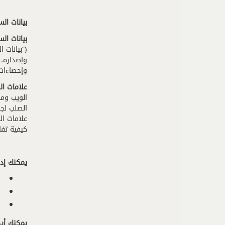
بيانات ال
بيانات ال
وإصداره، 
وإحصاءات أخرى. 
علامات ا
الصلب لج
علامات ال
كيفية تفا
يمكنك إدا
يمكنك أيض