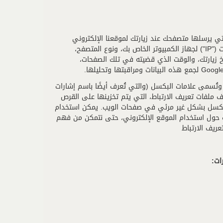
ي يرسلها متصفحك عند زيارتك لموقعنا الإلكتروني
("بيانات السجل"). قد تتضمن بيانات السجل هذه معلومات مثل عنوان بروتوكول الإنترنت ("IP") لجهاز الكمبيوتر الخاص بك، ونوع المتصفح،
يخ زيارتك، والوقت الذي قضيته في تلك الصفحات،
وتُسمى علامات البكسل (والتي تُعرف أيضًا باسم إشارات
ي. بخلاف ملفات تعريف الارتباط، التي يتم تخزينها على القرص
البكسل بشكل غير مرئي في صفحات الويب. يمكن استخدام
ات حول استخدام الموقع الإلكتروني، حتى نتمكن من فهم
ريف الارتباط
ات: