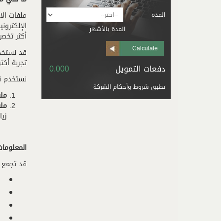
ملفات الا
المدة
الإلكترون
المدة بالأشهر
Description
أكثر تخصي
From
قد نستخد
تجربة أكث
دفعات التمويل
0.000
نستخدم نو
تطبق شروط وأحكام الشركة
TandC
ملف
ملف
زيا
المعلومات
قد تجمع م