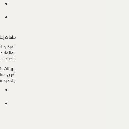
ملفات إعا
الغرض: تُ
القائمة ع
بالإعلانات
أخرى مماث
وتحديد مد