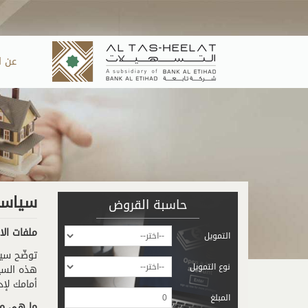
Skip to main content
عن ا
سياسة 
حاسبة القروض
ملفات الار
التمويل
توضّح سيا
نوع التمويل
أمامك لإدا
المبلغ
ما هي ملف