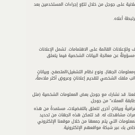
فعالية حملاتنا الإعلانية على جوجل من خلال تتبّع إجراءات المستخدمين بعد
تبطة أعلاه.
 وللإعلانات القائمة على الاهتمامات. تشمل الإعلانات
مسؤولةٌ عن معالجة البيانات الشخصية فيما يتعلق
انات: قد تجمع هذه الجهات معلوماتٍ شخصيةً مثل المعرفات الفريدة، وعناوين IP ومعلومات الجهاز، ونوع نظام التشغيل/المتصفح، وبياناتٍ
نب ملفك الشخصي لتقديم إعلاناتٍ وعروضٍ أكثر ملاءمةً،
قعنا. قد نشارك مع جوجل بعض المعلومات الشخصية (مثل
طابقة العملاء" من جوجل.
فيةً وبياناتٍ أخرى تتعلق بالتفضيلات، مستمدةً من هذه
عدد مرات مشاهدتك له. قد تتمكن هذه الجهات من تحديد
المعلومات التي يتم جمعها من خلال موقعنا الإلكتروني
ص بك عبر شبكة مواقعهم الإلكترونية.