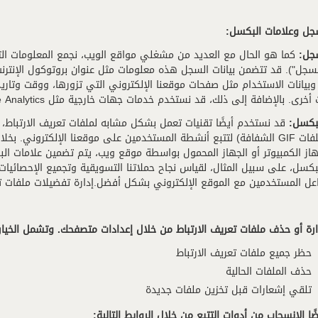
سجل وعلامات البكسل:
سجل:
كما هو الحال مع العديد من مشغلي مواقع الويب، نجمع المعلومات الت
وبيانات الاستخدام مثل صفحات موقعنا الإلكتروني التي تزورها، ووقت وتار
بالإضافة إلى ذلك، قد نستخدم خدمات جهات خارجية مثل Google Analytics لجمع هذه البيانات ومراقبتها وتحليلها.
لبكسل:
قد نستخدم أيضًا تقنيات تعمل بشكل مشابه لملفات تعريف الارتباط، 
الويب وملفات GIF الشفافة) لتتبع أنشطة المستخدمين على موقعنا الإلكترون
هاز الكمبيوتر أو الجهاز المحمول بواسطة موقع ويب، يتم تضمين علامات 
بكسل، على سبيل المثال، لقياس نجاح حملاتنا التسويقية وتجميع الإحصائي
عل المستخدمين مع الموقع الإلكتروني بشكل أفضل.إدارة تفضيلات ملفات تع
رة أو حذف ملفات تعريف الارتباط من خلال إعدادات متصفحك. وتشمل الخيار
حظر جميع ملفات تعريف الارتباط
حذف الملفات الحالية
تلقي إشعارات قبل تخزين ملفات جديدة
ًا الانسحاب من أدوات التتبع من خلال الروابط التالية: