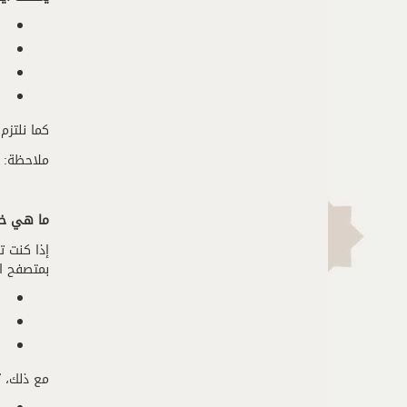
كما نلتزم
ملاحظة: ق
ما هي خيا
إذا كنت ت
بمتصفح ال
مع ذلك، 