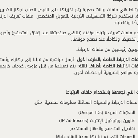
رتباط هي ملفات بيانات صغيرة يتم تخزينها على القرص الصلب لجهاز الكمبيوت
ية. تستخدم شركة التسهيلات الأردنية للتمويل المتخصص ملفات تعريف الارتب
صًا وتفاعلية.
م ملفات تعريف ارتباط مؤقتة (تنتهي صلاحيتها عند إغلاق المتصفح) وأخر
ر تخصيصًا وتكاملًا عند تصفح موقعنا.
عين رئيسيين من ملفات الارتباط:
ات الارتباط الخاصة بالطرف الأول
: تُرسل مباشرة من قبلنا إلى جهازك وتُست
ات الارتباط الخاصة بأطراف ثالثة
:
يتم تعيينها من قبل مزودي خدمات خارجيي
رة مواقع إلكترونية أو خدمات أخرى.
 التي نجمعها باستخدام ملفات الارتباط
لفات الارتباط والتقنيات المماثلة معلومات شخصية، مثل:
المعرّفات الفريدة (Unique IDs)
عناوين بروتوكول الإنترنت (IP Addresses)
تفاصيل المتصفح والجهاز المستخدم
الصفحات التي تم زيارتها ومدة البقاء عليها