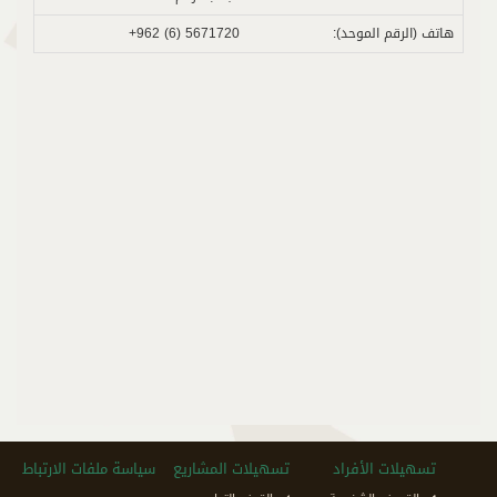
هاتف (الرقم الموحد):
5671720 (6) 962+
تسهيلات الأفراد
تسهيلات المشاريع
سياسة ملفات الارتباط