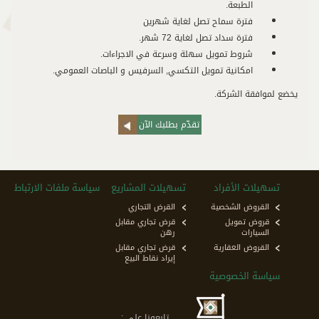
الطبعة.
فترة سماح تصل لغاية شهرين
فترة سداد تصل لغاية 72 شهر.
شروط تمويل سهلة وسرعة في الاجراءات.
امكانية تمويل التكسي, السرفيس و الباصات العمومي.
يخضع لموافقة الشركة.
تقدّم بطلبك الآن
تسهيلات الأفراد
تسهيلات المشاريع
سياسة ملفات الارتباط
القروض الشخصية
القرض التجاري
قروض تمويل
قرض تجاري مقابل
السيارات
رهن
القروض العقارية
قرض تجاري مقابل
إيراد نقاط البيع
سياسة الخصوصية
تابعونا على :