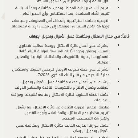
تعزيز ثقافة إدارة المخاطر على مستوى الشركة.
تقييم أداء مدير إدارة المخاطر وتحديد مكافآته وفقاً لسياسة
تقييم الأداء المعتمدة، بعد الاستئناس برأي المدير العام.
التوصية باعتماد استراتيجية وأهداف أمن المعلومات وسياسات
وإجراءات الأمن السيبراني ورفعها إلى مجلس الإدارة لاعتمادها.
ثانياً: في مجال الامتثال ومكافحة غسل الأموال وتمويل الإرهاب
الإشراف على أعمال دائرة الامتثال ووحدة معالجة شكاوى
العملاء، وضمان وجود الآليات المناسبة لمراقبة التزام كافة
المستويات الإدارية بالتشريعات والمتطلبات الرقابية والمعايير
الدولية.
الاشراف على خطة تصويب الاوضاع لترخيص الشركة واستكمال
عملية الترخيص من قبل البنك المركزي 7/2025 .
الإشراف على أعمال وحدة مكافحة غسل الأموال وتمويل
الإرهاب، وضمان الالتزام بالتشريعات النافذة والمعايير الدولية.
اعتماد الخطة السنوية لدائرة الامتثال ومتابعة تنفيذها ومراقبة
الانحرافات.
مراجعة التقارير الدورية الصادرة عن دائرة الامتثال، بما يشمل
تقييم مخاطر عدم الامتثال، والمخالفات، وأوجه القصور،
والإجراءات التصحيحية المتخذة.
اعتماد موازنة التدريب الخاصة بدائرة الامتثال ومكافحة غسل
الأموال وتمويل الإرهاب.
النظر في أي موضوع يُحال إلى اللجنة من قبل مجلس الإدارة