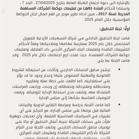
بالإشارة الى دعوة اجتماع الهيئة العامة بتاريخ 27/04/2025 ، البند 7 ،
واستنادا لأحكام
المادة (6/هـ) من تعليمات حوكمة الشركات المساهمة
المدرجة لسنة 2017 ،
مبين ادناه تقرير موجز عن اهم اعمال لجان الحوكمة
المؤسسية خلال العام 2025:
اولًا
: لجنة التدقيق:
قامت لجنة التدقيق الداخلي في شركة التسهيلات الأردنية للتمويل
المتخصص خلال عام 2025 بممارسة مهامها وصلاحياتها وفقاً لأحكام
التشريعات النافذة وتعليمات البنك المركزي الأردني ذات العلاقة، وتعليمات
حوكمة الشركات المعتمدة. حيث عقدت اربع اجتماعات خلال عام 2025 . وقد
قامت اللجنة بما يلي
ترشيح مدقق الحسابات الخارجي وتأكدت من استيفائه للشروط
القانونية والمهنية المنصوص عليها وعدم وجود ما قد يؤثر
على استقلاليته، كما اطلعت على خطة عمله وتقاريره
وملاحظاته ومقترحاته وتحفظاته، إن وجدت، وراجعت المراسلات
المتبادلة معه، وتابعت مدى استجابة الإدارة لتوصياته، ورفعت
التوصيات المناسبة بشأنها إلى مجلس الإدارة .
كما قامت اللجنة بدراسة ومراجعة التقارير الدورية والبيانات
المالية قبل عرضها على مجلس الإدارة، مع التركيز على أي
تغييرات في السياسات المحاسبية المتبعة، وأي تعديلات جوهرية
طرأت على حسابات الشركة نتيجة أعمال التدقيق أو بناءً على
توصيات مدقق الحسابات الخارجي. وتابعت اللجنة مدى التزام
الشركة بأحكام التشريعات النافذة وتعليمات البنك المركزي
الأردني ومتطلبات الجهات الرقابية ذات العلاقة، ورفعت