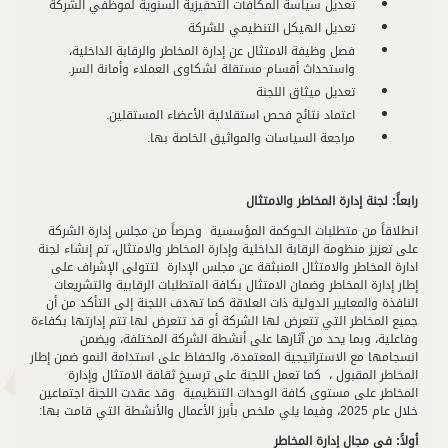
تعديل سياسة المكافآت التحفيزية السنوية لموظفي الشركة
تعديل الهيكل التنظيمي للشركة
فصل وظيفة الامتثال عن إدارة المخاطر والرقابة الداخلية،
واستحداث أقسام مستقلة لشكاوى العملاء وأمانة السر.
تعديل ميثاق اللجنة
اعتماد نتائج فحص استقلالية الأعضاء المستقلين.
مراجعة السياسات والمواثيق الخاصة بها.
رابعاً: لجنة إدارة المخاطر والامتثال
انطلاقاً من متطلبات الحوكمة المؤسسية وحرصاً من مجلس إدارة الشركة
على تعزيز منظومة الرقابة الداخلية وإدارة المخاطر والامتثال، تم إنشاء لجنة
ادارة المخاطر والامتثال المنبثقة عن مجلس الإدارة لتتولى الإشراف على
إطار إدارة المخاطر وضمان الامتثال بكافة المتطلبات الرقابية والتشريعات
النافذة والمعايير الدولية ذات العلاقة كما تهدف اللجنة إلى التأكد من أن
جميع المخاطر التي تتعرض لها الشركة أو قد تتعرض لها تتم إدارتها بكفاءة
وفاعلية، وبما يحد من آثارها على أنشطة الشركة المختلفة، ويضمن
انسجامها مع الاستراتيجية المعتمدة، والحفاظ على استدامة النمو ضمن إطار
المخاطر المقبول ، كما تعمل اللجنة على ترسيخ ثقافة الامتثال وإدارة
المخاطر على مستوى كافة الوحدات التنظيمية وقد عقدت اللجنة اجتماعين
خلال عام 2025، وفيما يلي ملخص بأبرز الأعمال والأنشطة التي قامت بها:
أولاً: في مجال إدارة المخاطر