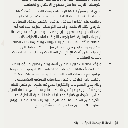
التوصيات اللازمة بما يعزز مستوى الامتثال والشفافية.
وفي إطار مسؤولياتها الرقابية، درست اللجنة وقيّمت كفاية
وفعالية أنظمة الرقابة الداخلية وأنشطة التدقيق الداخلي،
واطلعت على تقارير المدقق الداخلي وتقييم مدقق الحسابات
الخارجي لتلك الأنظمة، وقدمت التوصيات اللازمة لمعالجة أية
ملاحظات أو أوجه قصور – إن وجدت – وتحسين كفاءة وفعالية
الإجراءات الرقابية. كما راجعت اللجنة تعاملات الأطراف ذات
العلاقة وتأكدت من الالتزام بالتشريعات والتعليمات ذات الصلة
وعدم وجود تعارض في المصالح قبل إبرامها، إضافة إلى
الإشراف على آليات الإبلاغ عن المخالفات وضمان سرية البلاغات
وحماية المبلّغين.
وتؤكد لجنة التدقيق الداخلي أنها، وضمن نطاق مسؤولياتها،
قد قامت بأعمالها خلال عام 2025 باستقلالية وموضوعية وبما
يتوافق مع تعليمات البنك المركزي الأردني ومتطلبات الجهات
الرقابية ذات العلاقة وأفضل ممارسات الحوكمة المؤسسية .
وبناءً على المعلومات والتقارير المعروضة عليها، لم يتبين للجنة
وجود أية أمور جوهرية من شأنها التأثير سلباً على سلامة المركز
المالي للشركة أو كفاية وفعالية أنظمة الرقابة الداخلية، مع
التأكيد على استمرار متابعة تنفيذ التوصيات الصادرة عنها ورفع
التقارير اللازمة إلى مجلس الإدارة بشكل دوري.
ثانيًا
: لجنة الحوكمة المؤسسية: